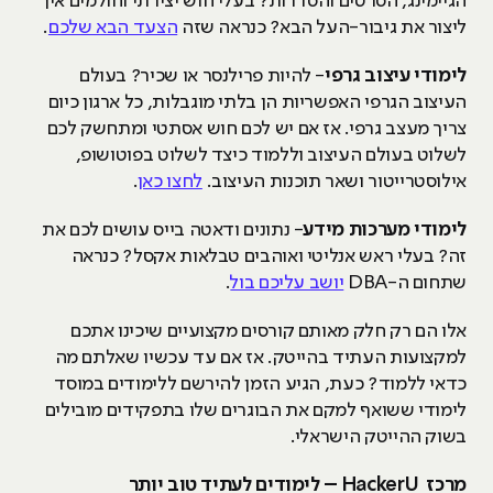
הגיימינג, הסרטים והסדרות? בעלי חוש יצירתי וחולמים איך
ליצור את גיבור-העל הבא? כנראה שזה
הצעד הבא שלכם
.
לימודי עיצוב גרפי
- להיות פרילנסר או שכיר? בעולם
העיצוב הגרפי האפשריות הן בלתי מוגבלות, כל ארגון כיום
צריך מעצב גרפי. אז אם יש לכם חוש אסתטי ומתחשק לכם
לשלוט בעולם העיצוב וללמוד כיצד לשלוט בפוטושופ,
אילוסטרייטור ושאר תוכנות העיצוב.
לחצו כאן
.
לימודי מערכות מידע
- נתונים ודאטה בייס עושים לכם את
זה? בעלי ראש אנליטי ואוהבים טבלאות אקסל? כנראה
שתחום ה-DBA
יושב עליכם בול
.
אלו הם רק חלק מאותם קורסים מקצועיים שיכינו אתכם
למקצועות העתיד בהייטק. אז אם עד עכשיו שאלתם מה
כדאי ללמוד? כעת, הגיע הזמן להירשם ללימודים במוסד
לימודי ששואף למקם את הבוגרים שלו בתפקידים מובילים
בשוק ההייטק הישראלי.
מרכז HackerU – לימודים לעתיד טוב יותר