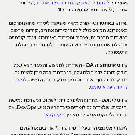
שמעוניין
להתחיל ולעסוק בתחום בניית אתרים
, קידום
אתרים, עיצוב גרפי ואנימציה ב- 3D.
שיווק באינטרנט
- קורס מקיף שעיקרו לימודי שיווק ופרסום
באינטרנט. הקורס כולל לימודי קידום אתרים, קידום ופרסום
ברשתות חברתיות, פרסום ומכירות באינטרנט ועוד. קורס זה
זוכה לנרשמים רבים מדי שנהופותח דלתות רבות בעולם
התעסוקה.
קורס אוטומציה QA
- השדרוג למקצוע והצעד הבא שכל
בודק תוכנה ידני חולם עליו, כי בתחום הזה ניתן להיות גם
בודק תכונה מן השורה וגם מפתח קוד, כי זה פשוט
לפתח
קריירה על אוטומט
.
קורס לינוקס
- בתחום הלינוקס ניתן לשלוט במערכת גמישה
וחינמית, שלצידה גם לומדים כיצד להיות איש DevOps, אם
תחום הלינוקס נשמע לך מעניין,
הקלק כאן
.
לימודי אנימציה
- בעלי דמיון פורה? אוהבים את עולם