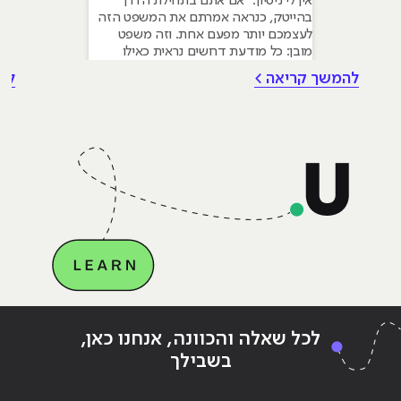
אין לי ניסיון." אם אתם בתחילת הדרך
בהייטק, כנראה אמרתם את המשפט הזה
לעצמכם יותר מפעם אחת. וזה משפט
מובן: כל מודעת דרושים נראית כאילו
נכתבה עבור מישהו שכבר עבד בצוות,
להמשך קריאה >
לה
כבר נגע במוצר אמיתי, כבר צבר ביטחון.
אבל הנה האמת שרוב הג׳וניורים לא
מכירים: ניסיון הוא לא הדבר היחיד
שמעסיקים מחפשים, ובמקרים רבים הוא
Continue reading
"מה כדאי ללמוד?"
ing
לכל שאלה והכוונה, אנחנו כאן,
בשבילך