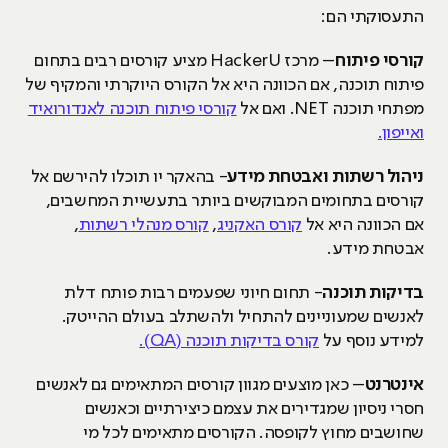
התעסוקתי הם:
קורסי פיתוח
– מרכז HackerU מציע קורסים רבים בתחום
פיתוח תוכנה, אם הכוונה היא אל הקורס היוקרתי והמקיף של
מפתחי תוכנה NET. ואם אל
קורסי פיתוח תוכנה לאנדורואיד
ואייפון.
ניהול רשתות ואבטחת מידע
- בהאקר יו תוכלו להירשם אל
קורסים בתחומים המבוקשים ביותר בתעשיית המחשבים,
אם הכוונה היא אל
קורס האקניג
,
קורס מנהלי רשתות
,
אבטחת מידע.
בדיקות תוכנה
- תחום חיוני שפעמים רבות פותח דלת
לאנשים שמעוניינים להתחיל ולהשתלב בעולם ההייטק.
למידע נוסף על
קורס בדיקות תוכנה (QA).
אינטרנט
– כאן מוצעים מגוון קורסים המתאימים גם לאנשים
חסרי ניסיון שמגדירים את עצמם כיצירתיים וכאנשים
שחושבים מחוץ לקופסה. הקורסים מתאימים לכל מי