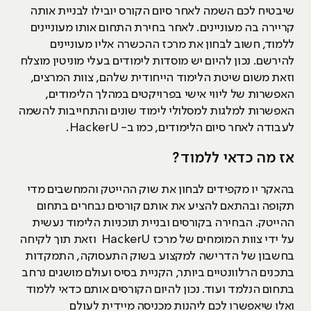
שיבטיח לכם השמה לאחר סיום הקורס יובילו לבניית אותה
קריירה בה מעוניינים. לאחר בחירת התחום אותו מעוניינים
ללמוד, חשוב לבחון את מרכז ההכשרה אליו מעוניינים
להירשם. נכון להיום יש מוסדות לימודים בעלי מוניטין מוצלח
וזאת משום שיטת הלימוד הייחודית שלהם, צוות המרצים,
האפשרות של ליווי אישי בפרויקטים במהלך הלימודים,
האפשרות למלגות למסלולי לימוד שונים והתחייבות להשמה
לעבודה לאחר סיום הלימודים, כמו ב- HackerU.
אז מה כדאי ללמוד?
בהאקר יו מקפידים לבחון את שוק ההייטק והמחשבים מדי
תקופה ובהתאם להציע את אותם קורסים נבחרים בתחום
ההייטק. הבחירה בקורסים ובניית תוכניות הלימוד נעשית
על ידי צוות המומחים של מרכז HackerU וזאת תוך לקיחה
בחשבון של הדרישה למקצוע בשוק התעסוקה, התמקדות
בתכנים הרלוונטיים ביותר, הקניית בסיס ועולם מושגים נרחב
בתחום הנלמד ועוד. נכון להיום הקורסים אותם כדאי ללמוד
ואלו שיאפשרו לכם ליהנות מכניסה מיידית לעולם