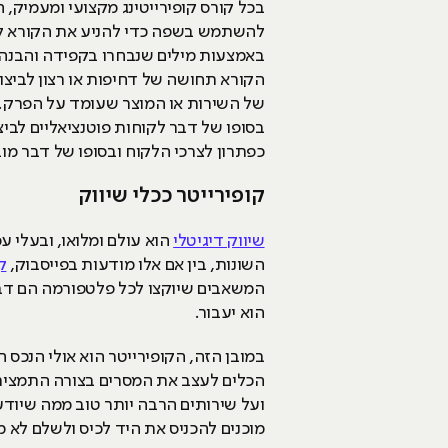
בכל קורס קופירייטינג מקצועי ומעמיק,
להשתמש בשפה כדי להניע את הקורא לפע
באמצעות מילים שנבחרו בקפידה והבנה מע
הקורא תחושה של דחיפות או רצון לביצוע
של השירות או המוצר שעומד על הפרק. על
בסופו של דבר לקוחות פוטנציאליים לבי
כפתרון לצרכי הלקוח ובסופו של דבר מו
קופירייטר ככלי שיווק
שיווק דיגיטלי
הוא עולם ומלואו, ובעלי 
השונות, בין אם אלו מודעות בפייסבוק,
ק
המשאבים שיוקצו לכל פלטפורמה הם דברי
הוא יעבור.
במובן הזה, הקופירייטר הוא אולי הנכס 
הכלים לעצב את המסרים בצורה התמציתית
ועל שירותים הרבה יותר טוב ממה שיודע
מוכנים להכניס את היד לכיס ולשלם לא מ