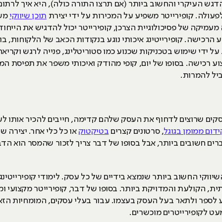
 הדגש העיקרי והחשוב ביותר (אם תרצו התורה כולה), היא איך לרת
ולה. קופירייטר משפיע על המכירות על ידי יצירת
תוכן שיווקי
משכ
מיקה של פסיכולוגיית הצרכן, קופירייטר יכול להדגיש את הייחוד ו
 הרכישה. קופירייטינג איכותי נוגע בנקודות הכאב של הלקוחות, בו
 ידי שימוש בטכניקות שכנוע כמו סטוריטלינג, פנייה לרגש וקריאה
צוע רכישה. בסופו של יום, קופי מהודק ואיכותי משפר את תפיסת המ
ביל להמרות.
עסקים שרוצים לדחוף את העסק שלהם קדימה, חייבים להכיר אותו לע
ידום ממומן בגוגל
, סרטונים קצרים
בטיקטוק
או כל כלי אחר. יצירה ש
ם חשובים ביותר, אבל בסופו של דבר צריך לזכור שהמסר הוא הדבר
השיווקי החשוב ביותר שנמצא בידיים של כל עסק. לימודי קופירייטינ
, הקולעת והמדויקת ביותר. בסופו של דבר, קופירייטר מקצועי ומ
 לספר ולתאר בעל העסק בעצמו. עבור בעלי עסקים, המומחיות הזאת
עט לקופירייטרים מוכשרים.