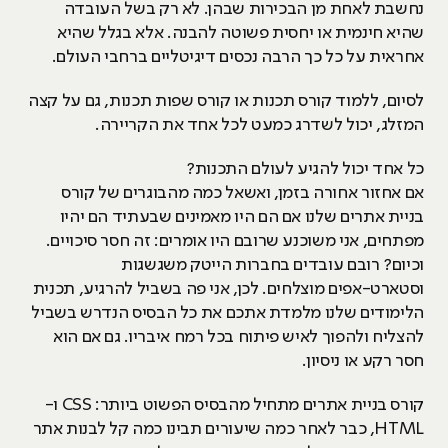
נחשבת לאחת מן הבכירות שבהן. לא רק בשל העובדה
שהיא חינמית או יחסית פשוטה להבנה. אלא בגלל שהיא
אחראית על כל כך הרבה נכסים דיגיטליים ברחבי העולם.
לסיום, ללמוד קורס תכנות או קורס שפות תכנות, גם על קצה
המזלג, יכול לשדרג כמעט לכל אחד את הקריירה.
כל אחד יכול להגיע לעולם התכנות?
אם אחזור אחורה בזמן, ואשאל כמה מהבוגרים של קורס
בניית אתרים שלנו אם הם היו מאמינים שבעתיד הם יהיו
מפתחים, אני משוכנע שרובם היו אומרים: זה חסר סיכויים.
וכיום? רובם עובדים בחברות הייטק משגשגות
וסטארט-אפים מוצלחים. לכן, אני פה בשביל להרגיע, תכנית
הלימודים שלנו מלמדת אתכם את כל הבסיס הנדרש בשביל
להצליח ולהפוך לאיש פיתוח בכל רמח איבריו. גם אם הוא
חסר רקע או ניסיון.
קורס בניית אתרים מתחיל מהבסיס הפשוט ביותר: CSS ו-
HTML, כבר לאחר כמה שיעורים תבינו כמה קל לבנות אתר