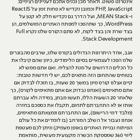
אינטרנט פשוט. ולאחר מכן נכניס אתכם לעניינים רציניים:
PHP, JavaScript וכמובן נקדיש לא פחות זמן על ReactJS
ו-MEAN Stack, ועל הדרך גם נקדיש חלק לא קטן על
WordPress, כך שתהפכו למפתח האתרים המושלמים, הן
בצד שרת והן בצד לקוח, לא סתם הקורס שלנו נקרא Full
Stack Development.
אגב, אחד היתרונות הגדולים בקורס שלנו, שרבים מהבוגרים
שלנו הפכו לעצמאיים בסיום הלימודים, כיוון שהם קיבלו את
כל הכלים הדרושים על מנת להצליח. ואם אתם ממש לא
בטוחים שהתחום הזה מתאים לכם, יש לי חדשות טובות:
קיים אצלנו קורס מיון במשך 20 שעות, בו תוכלו לבדוק אם
אתם מתאימים (ואנחנו נבדוק אם אתם מתאימים לקורס), כך
שלאחר 20 השעות הללו, תעשו מבחן, במידה ולא עברתם
אותו או לא התחברתם לתחום, תקבלו את כספכם בחזרה
(מלבד דמי הרישום), אם התחברתם ונמצאתם מתאימים,
אנחנו נעבור אל השלב המורחב (בו לומדים את כל עולם
הפיתוח ובניית האתרים באופן מעמיק) וניתן לכם מעטפת
ליווי 360 שמספקת הכשרה מקצועית מעשית, מותאמת