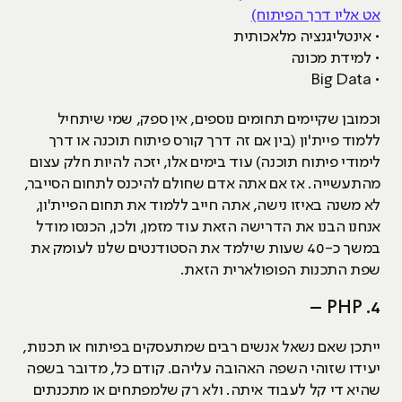
אט אליו דרך הפיתוח)
• אינטליגנציה מלאכותית
• למידת מכונה
• Big Data
וכמובן שקיימים תחומים נוספים, אין ספק, שמי שיתחיל
ללמוד פיית'ון (בין אם זה דרך קורס פיתוח תוכנה או דרך
לימודי פיתוח תוכנה) עוד בימים אלו, יזכה להיות חלק עצום
מהתעשייה. אז אם אתה אדם שחולם להיכנס לתחום הסייבר,
לא משנה באיזו נישה, אתה חייב ללמוד את תחום הפיית'ון,
אנחנו הבנו את הדרישה הזאת עוד מזמן, ולכן, הכנסו מודל
במשך כ-40 שעות שילמד את הסטודנטים שלנו לעומק את
שפת התכנות הפופולארית הזאת.
4. PHP –
ייתכן שאם נשאל אנשים רבים שמתעסקים בפיתוח או תכנות,
יעידו שזוהי השפה האהובה עליהם. קודם כל, מדובר בשפה
שהיא די קל לעבוד איתה. ולא רק שלמפתחים או מתכנתים