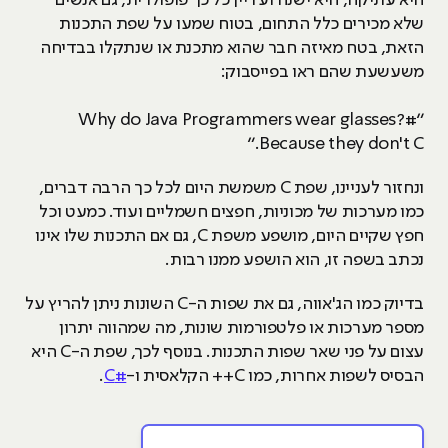
היא עתיקה, היא ישנה ועדיין כל כך פופולרית, גם אנשים
שלא מכירים כלל התחום, בטוח שמעו על שפת התכנות
הזאת, בטח מאיזה חבר שהוא מתכנת או שנתקלו בבדיחה
משעשעת שהם ראו בפייסבוק:
“#Why do Java Programmers wear glasses?
Because they don't C.”
ונחזור לעניינו, שפת C משמשת היום לכל כך הרבה דברים,
כמו מערכות של מכוניות, חפצים חשמליים ועוד. כמעט וכל
חפץ שקיים היום, מושפע משפת C, גם אם התכנות שלו אינו
נכתב בשפה זו, הוא הושפע ממנו רבות.
בדיוק כמו הג'אווה, גם את שפות ה-C השונות ניתן להריץ על
מספר מערכות או פלטפורמות שונות, מה שמהווה יתרון
עצום על פני שאר שפות התכנות. בנוסף לכך, שפת ה-C היא
הבסיס לשפות אחרות, כמו C++ הקלאסית ו-
#C
.