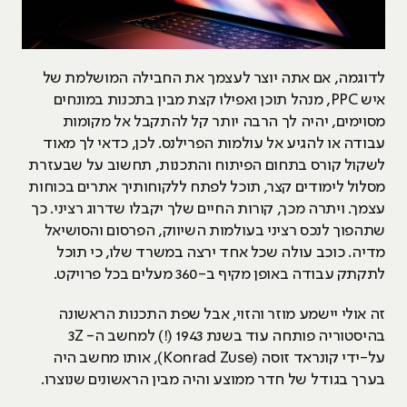
לדוגמה, אם אתה יוצר לעצמך את החבילה המושלמת של
איש PPC, מנהל תוכן ואפילו קצת מבין בתכנות במונחים
מסוימים, יהיה לך הרבה יותר קל להתקבל אל מקומות
עבודה או להגיע אל עולמות הפרילנס. לכן, כדאי לך מאוד
לשקול קורס בתחום הפיתוח והתכנות, תחשוב על שבעזרת
מסלול לימודים קצר, תוכל לפתח ללקוחותיך אתרים בכוחות
עצמך. ויתרה מכך, קורות החיים שלך יקבלו שדרוג רציני. כך
שתהפוך לנכס רציני בעולמות השיווק, הפרסום והסושיאל
מדיה. כוכב עולה שכל אחד ירצה במשרד שלו, כי תוכל
לתקתק עבודה באופן מקיף ב-360 מעלים בכל פרויקט.
זה אולי יישמע מוזר והזוי, אבל שפת התכנות הראשונה
בהיסטוריה פותחה עוד בשנת 1943 (!) למחשב ה- 3Z
על-ידי קונראד זוסה (Konrad Zuse), אותו מחשב היה
בערך בגודל של חדר ממוצע והיה מבין הראשונים שנוצרו.