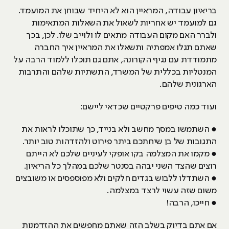
בריאיון עבודה, המראיין הוא לא היחיד שבוחן את המועמד.
גם למועמד יש אחריות לשאול את השאלות המתאימות
ולברר האם מקום העבודה מתאים לו ולוייב שלו. לכן, בכך
שאתם תגלו אמפתיה ותשאלו את המראיין איך החברה
מתמודדת עם נגיף הקורונה, אתם גם תוכלו ללמוד הרבה על
המנטליות בכללית של המשרד, התשתיות שלהם והתרבות
הארגונית שלהם.
ועוד כמה טיפים פרקטיים שכדאי ליישם:
● השתמשו במסך מחשב ולא בנייד, כך שתוכלו לראות את
התגובות של בן שיחתכם ביתר פירוט ולהזדהות טוב יותר.
● מקמו את המצלמה בקו אופקי לעיניים שלכם לא הייתם
רוצים שהצד השני יבהה בסנטר שלכם במהלך כל הריאיון.
● השתדלו ללבוש בגדים חלקים ולא מפוספסים או משובצים
משום שזה עשוי לרצד במצלמה.
● חייכו, הרבה!
אם אתם בדיוק בשלב הזה שאתם מחפשים את ההזדמנות