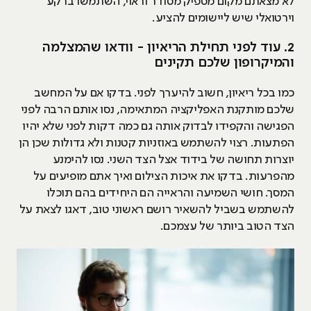
לא מצאתם מקום מספיק מסודר וראוי, השתמשו ברקע
וירטואלי שיש ליישומים להציע.
2. עוד לפני תחילת הריאיון - וודאו שהמצלמה
והמיקרופון שלכם תקינים
כמו בכל ריאיון, חשוב להיערך לפני. בדקו אם על המחשב
שלכם מותקנת האפליקציה המתאימה, נסו אותם הרבה לפני
הפגישה והקפידו לבדוק אותה גם כמה דקות לפני שלא יהיו
הפתעות. רצוי להשתמש באוזניות קטנות ולא גדולות שכן הן
יוצרות תחושה של בידוד אצל הצד השני. נסו להימנע
מהפרעות. בדקו את איכות הצילום ואיך אתם מופיעים על
המסך. חושי השמיעה והראייה הם היחידים בהם תוכלו
להשתמש בשביל להשאיר רושם ראשוני טוב, דאגו לצאת על
הצד הטוב ביותר של עצמכם.