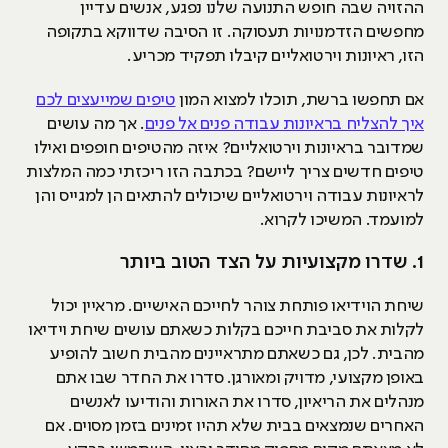
ההזויה שבה חופש התנועה שלנו נפגע, אנשים עדיין
מחפשים הזדמנויות תעסוקה. זו הסיבה שדווקא בתקופה
הזו, ראיונות וירטואליים קיבלו תפקיד מכריע.
אם תחפשו ברשת, תוכלו למצוא המון
טיפים שמייעצים לכם
איך להצליח בראיונות עבודה פנים אל פנים
. אך מה עושים
שמדובר בראיונות וירטואליים? איזה מהטיפים חופפים ואילו
טיפים חדשים צריך ליישם? בכתבה הזו ריכזתי כמה המלצות
לראיונות עבודה וירטואליים שיכולים להתאים הן למגייס והן
למועמד. המשיכו לקרוא.
1. שדרו מקצועיות על הצד הטוב ביותר
שיחת הוידיאו פותחת צוהר לחייכם האישיים. מראיין יכול
לקלות את סביבת חייכם בקלות כשאתם עושים שיחת וידיאו
מהבית. לכן, גם כשאתם מתראיינים מהבית חשוב להופיע
באופן מקצועי, מדויק ומאורגן. סדרו את החדר שבו אתם
מנהלים את הריאיון, סדרו את האורות והודיעו לאנשים
האחרים שנמצאים בבית שלא תהיו זמינים בזמן מסוים. אם