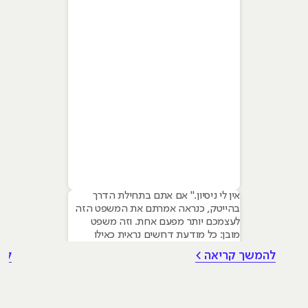
אין לי ניסיון." אם אתם בתחילת הדרך
בהייטק, כנראה אמרתם את המשפט הזה
לעצמכם יותר מפעם אחת. וזה משפט
מובן: כל מודעת דרושים נראית כאילו
נכתבה עבור מישהו שכבר עבד בצוות,
להמשך קריאה >
לה
כבר נגע במוצר אמיתי, כבר צבר ביטחון.
אבל הנה האמת שרוב הג׳וניורים לא
מכירים: ניסיון הוא לא הדבר היחיד
שמעסיקים מחפשים, ובמקרים רבים הוא