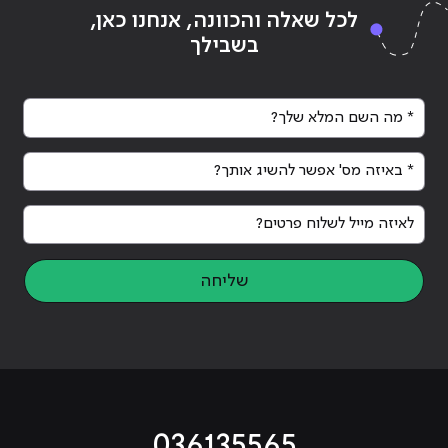
Continue reading
"מפתח אתרים – המקצוע שכולם
ing
לכל שאלה והכוונה, אנחנו כאן,
רוצים?"
רוצ
בשבילך
* מה השם המלא שלך?
* באיזה מס' אפשר להשיג אותך?
לאיזה מייל לשלוח פרטים?
שליחה
036135565