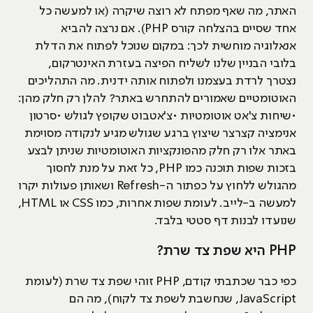
האתר, מה שאף מפתח לא רוצה שיקרה (או למעשה כל
אחד שסיים בהצלחה קורס PHP). אם נרצה להביא
אנאלוגיה מוחשית לכך: במקום שנוכל לפתוח את הדלת
בלובי הבניין שלנו לשליח הפיצה בעזרת האינטרקום,
נצטרך לרדת בעצמנו ולפתוח אותה ידנית. מה התהליכים
האוטומטיים שאמורים להתחרש באתר? להלן רק חלק מהן:
•שיחות צ'אט אוטומטיות •צ'אטבוט שקופץ לגולש •סרטון
אנימציה קצרצר שיצוץ ברגע שגולש מגיע לנקודה מסוימת
באתר אלו רק חלק מהפונקציות האוטומטיות שניתן לבצע
בזכות שפות תוכנה כמו PHP, כל זאת על מנת לחסוך
מהגולש ללחוץ על כפתור ה-Refresh ושאותן פעולות יקרו
למעשה ב-לייב. לעומת שפות אחרות, כמו CSS או HTML,
שנועדו לבנות דף סטטי בלבד.
PHP היא שפת צד שרת?
כפי כבר שכתבתי קודם, PHP זוהי שפת צד שרת (לעומת
JavaScript, שנחשבת לשפת צד לקוח), מה הם