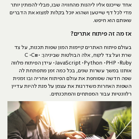
אחד שייכנס אליו ליהנות מהחוויה שבו, מבלי להמתין יותר
מדי לכל דף שייטען ושהוא יוכל בקלות למצוא את הדברים
שאותם הוא חיפש.
אז מה זה פיתוח אתרים?
בעולם פיתוח האתרים קיימות המון שפות תכנות, על צד
שרת ועל צד לקוח, אלה הבולטות שביניהן: •C •C#
•JavaScript •Python •PHP •Ruby עידן הפיתוח מלווה
אותנו במשך עשרות שנים, בכל כמה זמן מתפתחת לה
שפה חדשה שסוחפת את עולם הפיתוח אחריה ובו זמנית
השפות האחרות משדרגות את עצמן על מנת להיות עדיין
רלוונטיות עבור המפתחים והמתכנתים.