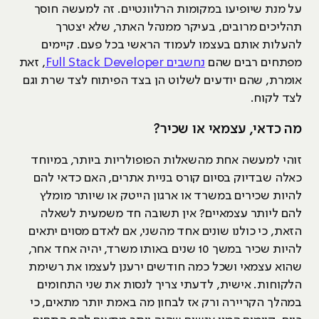
על מנת שיופיעו במקומות הרלוונטיים. זה למעשה חוסך
תהליכים מרובים, בעיקר ממנהל האתר, שלא יצטרך
להעלות אותם בעצמו לעמוד הראשי בכל פעם. קיימים
מפתחים רבים שהם
נחשבים Full Stack Developer
, זאת
אומרת, שהם יודעים לשלוט הן בצד הפיתוח לצד שרת וגם
לצד לקוח.
מה כדאי, עצמאי או שכיר?
זוהי למעשה אחת מהשאלות הפופולריות ביותר, במיוחד
כאלה שבדיוק בסיום קורס בניית אתרים, האם כדאי להם
להיות שכירים במשרד או ארגון הייטק או שיותר מומלץ
להם ליותר עצמאיים? אין תשובה חד משמעית לשאלה
הזאת, כי כולנו שונים אחד מהשני, אם לאדם מסוים יתאים
להיות שכיר במשך 10 שנים באותו משרד, יהיה אחד אחר,
שהוא עצמאי ושכל כמה חודשים ירענן לעצמו את רשימת
הלקוחות. אישית, לדעתי צריך לנסות את שני התחומים
במהלך הקריירה ורק אז לבחון מה באמת יותר מתאים, כי