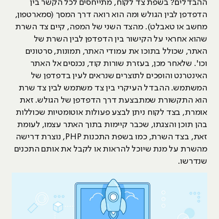
ההבדלים? בשפת צד לקוח, מתייחסים לכל הקשר בין
הדפדפן לבין הגולש ומה הוא רואה דרך המסך (סמארטפון,
מחשב או טאבלט). מהצד השני של המפה, קיים צד השרת
שהוא אחראי על הקישור בין הדפדפן לבין השרת של
האתר, שכולל בתוכו את עמודי האתר, תמונות, סרטונים
וכו'. שלאחר מכן, בעזרת שורות קוד, נכנסים אל האתר
האינטרנט והופכים לתוצרים שנראים לעין בדפדפן של
המשתמש. ההבדל העיקרי בין צד משתמש לבין צד שרת
הוא התקשורת שמתבצעת דרך הדפדפן של הגולש. זאת
אומרת, בצד לקוח ניתן לבצע פעולות אוטומטיות שכוללות
בהן תוכן והצגתו, שכבר קיימות בתוך האתר עצמו, לעומת
זאת, בצד השרת, כמו בשפת התכנות PHP, נוצרת דרישה
מהשרת על מנת שיוכל להראות או לקבל את אותם התכנים
שנדרשו.