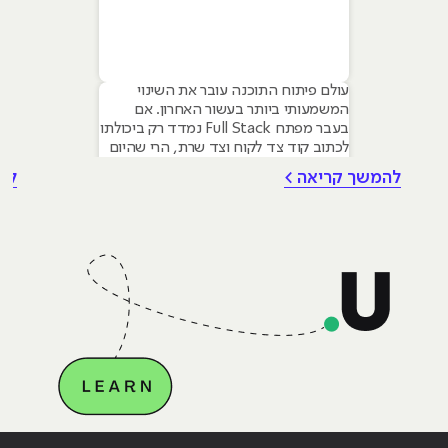
עולם פיתוח התוכנה עובר את השינוי
המשמעותי ביותר בעשור האחרון. אם
בעבר מפתח Full Stack נמדד רק ביכולתו
לכתוב קוד צד לקוח וצד שרת, הרי שהיום
הדרישה בשוק היא למפתחים היברידיים
להמשך קריאה >
לה
המשתמשים בבינה מלאכותית כדי להאיץ
תהליכים ולבנות מערכות חכמות יותר.
מאמר זה מיועד למתעניינים בלימודי
פיתוח תוכנה המבקשים להבין כיצד הכלים
החדשים משפיעים על