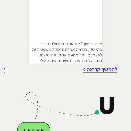
אין לי ניסיון." אם אתם בתחילת הדרך
בהייטק, כנראה אמרתם את המשפט הזה
לעצמכם יותר מפעם אחת. וזה משפט
מובן: כל מודעת דרושים נראית כאילו
נכתבה עבור מישהו שכבר עבד בצוות,
להמשך קריאה >
לה
כבר נגע במוצר אמיתי, כבר צבר ביטחון.
אבל הנה האמת שרוב הג׳וניורים לא
מכירים: ניסיון הוא לא הדבר היחיד
שמעסיקים מחפשים, ובמקרים רבים הוא