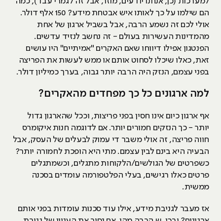
למערכות (כן, אנחנו יודעים, מוזר, אבל זה לגמרי עבד), כמה
הם שילמו על כך לאותו איש אבטחת מידע? 150 אלף דולר.
אולי לכם זה נשמע הרבה, אבל בשביל ארגון של אחת
מהמדינות העשירות בעולם - זה נחשב לנזיד עדשים.
הפנטגון אפילו דיווחו שאם האקרים "אמיתיים" היו עושים
זאת, כאלו שיכלו לסחוט אותם או ממש לעשות את הפריצה
בפני עצמם, הנזק היה הרבה יותר גבוה, בערך כמיליון דולר.
למה ארגונים כל כך מפחדים מהאקרים?
אף ארגון כיום אינו חסין בפני פריצות, וככל שהארגון גדול
יותר - כך הנזקים חמורים יותר. אם לדוגמה חנות איקומרס
חווה פריצה, זה אולי משבר די עמוק לבעלים של העסק, אבל
הבעיה היא בינם לבין עצמם. מתי היא הופכת לחמורה יותר?
כשפרטים של הגולשים/הלקוחות מתגלים, וכשמתגלים
פרטים כאלו רגישים, בעלי הפלטפורמה עומדים בסכנה
ממשית.
אז מעבר לגניבת מידע, אילו עוד סכנות עומדות בפני אותם
ארגונים? ובכן, ש הרבה מהן. אם נסיר את העניין של גניבת