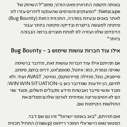
באותה תקופה התראיין מאט הורנר, סמנכ"ל השיווק של
Netscape: "המענקים והפרסים שהענקנו ליוזרים עזרו לנו
לאתר באגים ובעיות במהרה, התכנית הזאת (Bug Bounty)
פיתחה למעשה ביקורת ובדיקה מקיפה ביותר עבור
הדפדפן שלנו ועזרה לנו לפתח מוצרים ברמה הגבוהה
ביותר"
אילו עוד חברות עושות שימוש ב - Bug Bounty
אם תהיתם אילו עוד חברות עושות זאת, מדובר ברשימה
שאינה נגמרת, כמו: אינטל, סנאפצ'אט, דרופ בוקס, סיסקו,
פייסבוק, גוגל, מוזילה (פיירפוקס), טוויטר, AVAST ועוד. ולא
לחינם, הן יודעות שמדובר כאן ב-WIN WIN SITUATION:
מנגד אנשי סייבר ואבטחת מידע מקבלים תשלום, ומצד שני
הם לא חווים פריצה אמיתית לארגון שלהם ומגלים את
החולשות הקיימות שם.
ואם תהיתם, "באג באונטי ישראל" זהו גם שם דבר.
הסטארטאפ הישראלי המוכר רייזאפ (riseup) התחיל תכנית