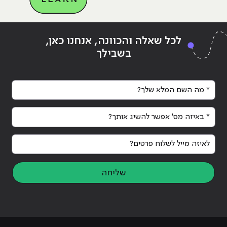
Continue reading
"מה זה BUG BOUNTY ואיך אנשי
ing
לכל שאלה והכוונה, אנחנו כאן,
סייבר עושים מזה כסף?"
סיי
בשבילך
* מה השם המלא שלך?
* באיזה מס' אפשר להשיג אותך?
לאיזה מייל לשלוח פרטים?
שליחה