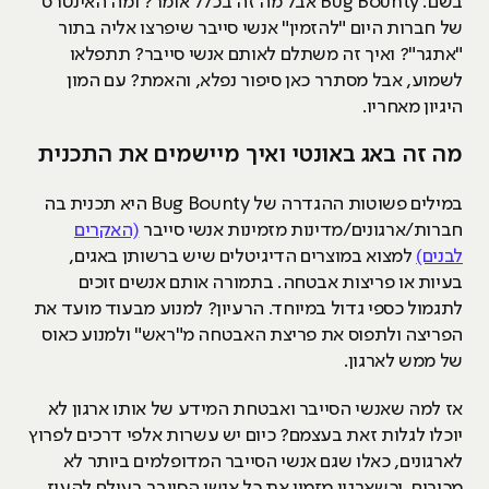
בשם: Bug Bounty אבל מה זה בכלל אומר? ומה האינטרס
של חברות היום "להזמין" אנשי סייבר שיפרצו אליה בתור
"אתגר"? ואיך זה משתלם לאותם אנשי סייבר? תתפלאו
לשמוע, אבל מסתרר כאן סיפור נפלא, והאמת? עם המון
היגיון מאחריו.
מה זה באג באונטי ואיך מיישמים את התכנית
במילים פשוטות ההגדרה של Bug Bounty היא תכנית בה
חברות/ארגונים/מדינות מזמינות אנשי סייבר
(האקרים
לבנים)
למצוא במוצרים הדיגיטלים שיש ברשותן באגים,
בעיות או פריצות אבטחה. בתמורה אותם אנשים זוכים
לתגמול כספי גדול במיוחד. הרעיון? למנוע מבעוד מועד את
הפריצה ולתפוס את פריצת האבטחה מ"ראש" ולמנוע כאוס
של ממש לארגון.
אז למה שאנשי הסייבר ואבטחת המידע של אותו ארגון לא
יוכלו לגלות זאת בעצמם? כיום יש עשרות אלפי דרכים לפרוץ
לארגונים, כאלו שגם אנשי הסייבר המדופלמים ביותר לא
מכירים. וכשארגון מזמין את כל אנשי הסייבר בעולם להעיז