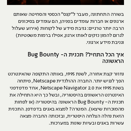
בשורה התחתונה, מעבר ל"קנס" הכספי והסחיטה שאותם
ארגונים או חברות עומדים בפניהן, הם עומדים בסיכונים
הרבה יותר טרגיים: גניבת מידע של לקוחות (אירוע שעלול
לגרום להמון נזקים לאותו ארגון, אפילו ברמות משפטיות)
וגניבת מידע ארגוני.
איך הכל התחיל? תכנית ה- Bug Bounty
הראשונה
נחזור קצת אחורה, לשנת 1995, באותה התקופה שהאינטרנט
הפך לנגיש יותר. החברה ההולנדית Netscape, פיתחה
בשנת 1995 את Netscape Navigator 2.0, אחד מדפדפני
האינטרנט הראשונים בהיסטוריה, ובשל כך היא התחילה את
תכנית ה- Bug Bounty הראשונה בהיסטוריה (או לפחות
מהמוכרות שיצאו). המטרה? למצוא באגים בדפדפן. התכנית
הזאת נחלה הצלחה היסטרית, ובזכותה החברה מצאה
עשרות באגים ובעיות שונות במערכות.