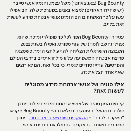
Bug Bounty (באג באונטי) משל עצמו, והזמין אנשי סייבר
(יש שיגידו האקרים) למצוא באגים במערכת שלה. הם אפילו
עשו על כך האקתון בו הם הזמינו אנשי אבטחת מידע לעשות
זאת בלייב.
עניין ה-Bug Bounty הפך לכל כך פופולרי ומוכר, שהוא
אפילו נחשב ל(סוג) של ענף ספורט, ואפילו בשנת 2022
הקבוצה הישראלית הצליחה להגיע לחצי הגמר, כשמצאה
פריצת אבטחה המשפיעה על 8 מיליון אתרים ברחבי העולם.
והפרטים? עדיין סודיים לגמרי. כי בכל זאת, הם לא רוצים
שאף אחד ינצל את זה.
אילו סוגים של אנשי אבטחת מידע מסוגלים
לעשות זאת?
קיימים המון סוגים של אנשי אבטחת מידע בעולם, ייתכן
שלרבים מהאלו העוסקים במלאכת ה- Bug Bounty ייקראו
"האקרים לבנים" -
ההאקרים שנמצאים בצד הטוב
. ייתכן
שמרבית מאותם ההאקרים התחילו את דרכים כאנשי