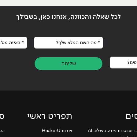
לכל שאלה והכוונה, אנחנו כאן, בשבילך
* מה השם המלא שלך?
* באיזה מס' א
ים?
שליחה
ים
תפריט ראשי
סי
ר ואבטחת מידע בשילוב AI
אודות HackerU
הכוכ