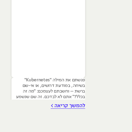
פגשתם את המילה "Kubernetes"
בשיחה, במודעת דרושים, או אי-שם
ברשת – וחשבתם לעצמכם: "מה זה
בכלל?" אתם לא לבדכם. זה שם שנשמע
כמו יצור מיתולוגי יווני, אבל בפועל הוא
להמשך קריאה >
אחד הכלים הכי חשובים וכי מבוקשים
בעולם הענן המודרני. Kubernetes, או
בעברית קוברנטיס, הוא אחד הכלים
המרכזיים בעולמות ה-DevOps והענן.
הוא משמש לניהול קונטיינרים, פריסה