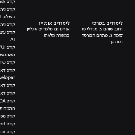
קורס Help Desk
מוביל לעמוד טיקטוק
מוביל לעמוד פייסבוק
מוביל לעמוד לינקדאין
מוביל לעמוד אינסטגרם
מוביל לעמוד היוטיוב
בשילוב AI
לימודים במרכז
לימודים אונליין
קורס ניהול
רחוב שוהם 5, מגדלי פז
אנחנו גם מלמדים אונליין
קומה 3, מתחם הבורסה
במשרה מלאה!
AI
רמת גן
משתמש בש
קורס שיוו
veloper
קורס דאטה
קורס דא
התמחות מ
קורס מפתח
קורס AI Management Expert
קורס DevOps Engineer