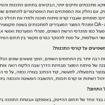
 אנשי ה-DevOps יהיו דווקא מתכנתים ותיקים יותר, הבקיאים בתחום התכנ
ק. אם נחלק את המפתחים ואת האופרטורים לתחומים שוני
חים: מומחים שעברו קורס פיתוח תוכנה ולמדו את תהליך כ
התוכנה, אנשי בדיקות התוכנה או ה-QA ומנהלי המוצר המעבירים למתכנתים
עול כמו מהנדסי הרשת השונים, מנהלי המערכות ואנשי אב
ני העולמות, על מנת לתפקד כגורם מקשר בין תחום הפיתו
משפיעים על קורסי התכנות?
ות רבה יותר בין התחומים השונים, הופך נושאים שונים הנ
בנה של פיתוח המוצר מבחינת הדרך שבה הלקוח רואה אותו
נוצר בתפעולה. למעשה, קוד הכתוב בצורה נכונה, על פי ה
הול רשתות או קורס תכנות, התשובה הפשוטה והנכונה ביות
ל התחום?
א בצד אחד של תחום ההייטק, באספקט אבטחת התוכנה בלב