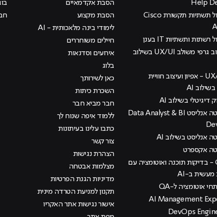
הסבת אקדמאיים
בוג
קורס ניהול תשתיות תקשורת Cisco
הסבת מקצוע
חבר
לימודי בינה מלאכותית - AI
 רשתות ותשתיות IT בענן
חיילים משוחררים
קורס עיצוב גרפי משולב UX/UI בשילוב
אירועים וסדנאות
בלוג
קורס UX/UI - אפיון ועיצוב חוויית
כאן לשירותך
ילוב AI
השכרת כיתות
ק דיגיטלי בשילוב AI
חבר מביא חבר
קורס דאטה אנליסט Data Analyst & BI
ללמוד איפה שנוח לך
De
כתבו עלינו בעיתונות
 אנליסט בשילוב AI
צור קשר
טה אקספרט
הצהרת נגישות
קורס QA - בדיקות תוכנה ואוטומציה עם
מצלמות אבטחה
עשית ב-AI
מדיניות הגנת הפרטיות
י אוטומציה ל-QA
תקנון למניעת הטרדה מינית
אישור נגישות אתר האקריו
מפת אתר