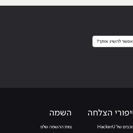
והמבוקשים ביותר
פשר להשיג אותך?
Continue reading
"מהפ
פורי הצלחה
השמה
בים של HackerU
צוות ההשמה שלנו