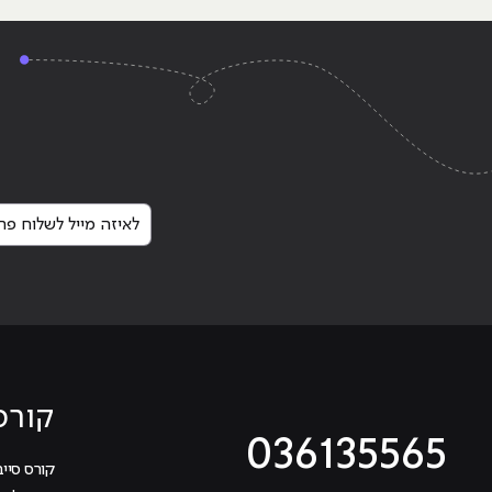
אוטומטית
Continue reading
"מהפכת ה- DEVOPS, מה זה אומר ומהי הטכנולוגיה המתקדמת הזו?"
לאיזה מייל לשלוח פרט
קורס
036135565
קורס סייב