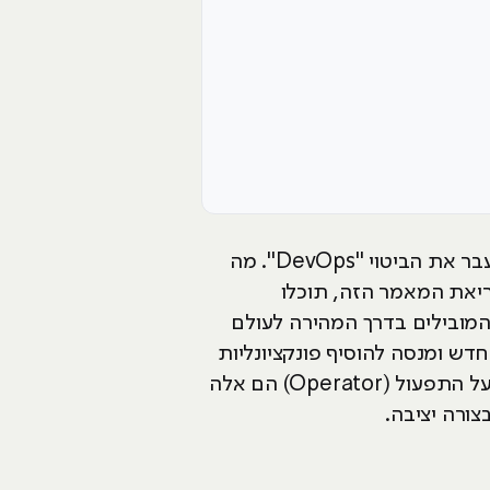
בכל תקופה נכנס 'באזז וורד' או 'מילת מפתח' חשובה לעולם ההייטק. השנה אנו שומעים מכל עבר את הביטוי "DevOps". מה
ריאת המאמר הזה, תוכלו
מובילים בדרך המהירה לעולם
ש ומנסה להוסיף פונקציונליות
רבה ככל האפשר. אנשי DevOps – המילה המאחדת בין "מפתח" (Developer) לבין אחראי על התפעול (Operator) הם אלה
ורה יציבה.