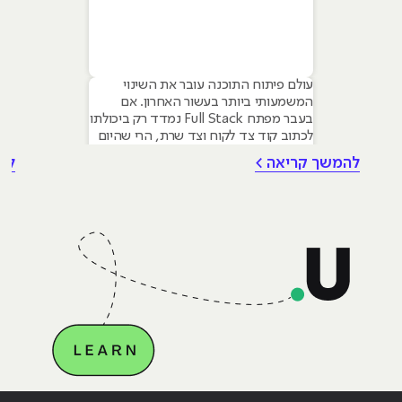
עולם פיתוח התוכנה עובר את השינוי
המשמעותי ביותר בעשור האחרון. אם
בעבר מפתח Full Stack נמדד רק ביכולתו
לכתוב קוד צד לקוח וצד שרת, הרי שהיום
הדרישה בשוק היא למפתחים היברידיים
להמשך קריאה >
לה
המשתמשים בבינה מלאכותית כדי להאיץ
תהליכים ולבנות מערכות חכמות יותר.
מאמר זה מיועד למתעניינים בלימודי
פיתוח תוכנה המבקשים להבין כיצד הכלים
החדשים משפיעים על