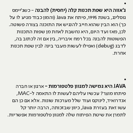
ג'אווה היא שפת תכנות קלה (יחסית) להבנה
- כשג'יימס
גוסלינג, בשנת 1995, פיתח את Java (והמון כבוד מגיע לו על
כך) הוא הבין שהוא חייב להנגיש את התוכנה בצורה פשוטה.
לכן, מאז ועד היום, היא נחשבת לאחת מן שפות התכנות
הפשוטות להבנה בכל רמח איבריה, בין אם זה לכתוב בה,
לדבג (debug) ואפילו לעשות מעבר בינה לבין שפת תכנות
אחרת.
JAVA היא גמישה למגוון פלטפורמות -
ארגון או חברה
פיתחו מוצר? עכשיו עליהם לעשות לו התאמה ל-MAC,
אנדרואיד, לינוקס ועוד שלל מערכות שונות. אלא אם כן הם
עשו זאת בעזרת Java, כיוון שבזכותה, הרבה יותר קל
לתמרן את שיטת הפיתוח שלה למגוון פלטפורמות אפשריות.