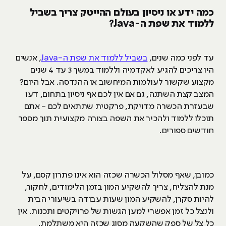
כמה ידע או ניסיון בעולם ההייטק צריך בשביל
ללמוד את שפת ה-Java?
עד לפני כמה שנים,
בשביל ללמוד את שפת ה-Java
, אנשים
היו צריכים להגיע לאקדמיה וללמוד במשך 3 עד 4 שנים
מקצוע שקשור לעולמות המיחשוב או ההנדסה. אבל היום?
המצב קצת השתנה, גם אם אין לכם אף ניסיון בתחום, דעו
שבעזרת הכשרה מדויקת, פרקטית שתתאים לכם - אתם
תוכלו ללמוד ולהכיר את השפה בצורה מקצועית תוך מספר
חודשים ספורים.
כמובן, שאף מסלול הכשרה שכזה הוא אינו פתרון קסם, על
מנת להצליח, צריך להשקיע המון בזמן הלימודים, לחקור,
להיות סקרן, להשקיע המון שעות עבודה בשיעורי הבית
ולנצל כל זמן אפשרי למען הגשות של פרויקטים ותכנות. אין
כל צל של ספק שהשקעה מסוג שכזה היא משתלמת.