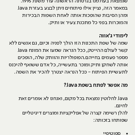
שנמצאת בעולמנו בגרסתה הראשונה עוד משנת 1995.
במאמר הזה, נציין אילו פיתוחים ניתן לבצע בעזרת Java
ומהן הסיבות שהופכות אותה לאחת השפות הבכירות
והמוכרות בפני כל מתכנת צעיר או ותיק.
לימודי ג'אווה
שמה של שפת התכנות הזו הולך לפניה וכיום, גם אנשים ללא
קשר לעולם ההייטק, ככל הנראה שמעו את המונח Java
מספר פעמים בחייהם.הפופולריות והוותק שלה, הופכים
אותה לשחקן ותיק ומוכר בתעשייה, כל אדם ששואף להיכנס
לתעשיית הפיתוח - ככל הנראה יצטרך להכיר את השפה.
מה אפשר לפתח בשפת Java?
Java לחלוטין נמצאת בכל מקום, ואנחנו לא אומרים זאת
לחינם.
להלן רשימה קצרה של אפליקציות ומוצרים דיגיטליים
שפותחו בזכותה:
ספוטיפיי