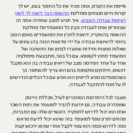
סיימת את הקורס, אתה מכיר את כל החומר בעפ, יש לך
קורות חיים מנצחים ומחלקת
ההשמה כבר דאגה לך לשני
ראיונות עבודה השבוע
. איך תגיע למצב שתהיה אתה זה
שבוחרים אותו לעבודה מבין כל המועמדים? מחלקת
ההשמה בהאקריו, דואגת להכין את המועמדים באופן הטוב
ביותר לראיונות עבודה על ידי סדנאות הכנה בהן עונים על
שאלות נפוצות וחידות שנועדו לבחון את החשיבה של
המועמד מחוץ לקופסא. עם כל בוגר, מתבצעת סימולציה
אחד על אחד המדמה מצב של ריאיון עבודה בה הוא מקבל
דגשים, חיזוקים ומקומות בהם הוא צריך להשתפר. כך
כשהסטודנט מגיע לריאיון הוא מגיע עם כל הכלים הנדרשים
לו על מנת להתקבל לעבודה.
מעבר לכל היתרונות המוזכרים לעיל, מכללת הייטק
שמסדרת עבודה, גם יודעת להגיד למועמד את רמת השכר
אותו הוא יכול לדרוש לתפקיד. הקשרים שלה עם החברות,
מהווים יתרון נוסף למועמד בזה שהוא יכול לדעת מראש
כמה לדרוש וכמה הוא צפוי לקבל אחרי שהוא ירכוש קצת