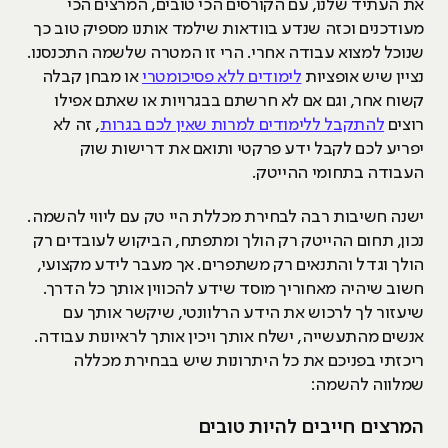
את העתיד שלנו, עם הקורסים הכי טובים, המרצים הכי
מעודכנים וכזה שנדע בוודאות שילמד אותנו מספיק טוב כך
שנוכל למצוא עבודה אחרי. הרי זו המטרה שלשמה התכנסנו.
נציין שיש אופציות
לימודים ללא פסיכומטרי
או מבחן קבלה
קשוח אחר, וגם אם לא חרשתם בבגרויות או שאתם אפילו
רוצים
להתקבל ללימודים למרות שאין לכם בגרות
, זה לא
יפריע לכם לקבל ידע פרקטי ותואם את דרישות שוק
העבודה בתחומי ההייטק.
ישנה חשיבות רבה לבחירת מכללת היי טק עם ליווי להשמה.
נכון, תחום ההייטק רק הולך ומתפתח, הביקוש לעובדים רק
הולך וגדל והתנאים רק משתפרים. אך מעבר לידע מקצועי,
חשוב שיהיה מאחוריך מוסד שידע להכווין אותך כל הדרך.
שיעזור לך לרכוש את הידע הרלוונטי, שיקשר אותך עם
אנשים מהתעשייה, ישלח אותך ויכין אותך לראיונות עבודה.
ריכזתי בפניכם את כל היתרונות שיש בבחירת מכללה
שמלווה להשמה:
המרצים חייבים להיות טובים