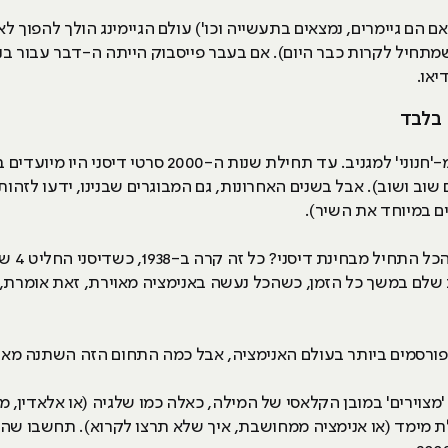
ם הם גיימרים, נמצאים בתעשייה וכו') עולם הגיימינג הולך להפוך לא
תחיל לקרות כבר היום). אם בעבר פייסבוק הייתה ה-דבר עבור בני נו
יאו.
 בלבד
לא רק בעולם הגיימינג עשו את המעבר מ-'חנוני' למגניב. ע
ם במיוחד את השיר).
אבל בואו
 שלם במשך כל הזמן, כשהכל נעשה באנימציה מאוירת, זאת אומרת, ש
סמים ביותר בעולם האנימציה, אבל כמה התחום הזה השתנה מאז? כמעט ב
'מצוירים' במובן הקלאסי של המילה, כאלה כמו שלגיה (או אלאדין, מל
לת מימד (או אנימציה ממחושבת, איך שלא תרצו לקרוא). תחשבו ש