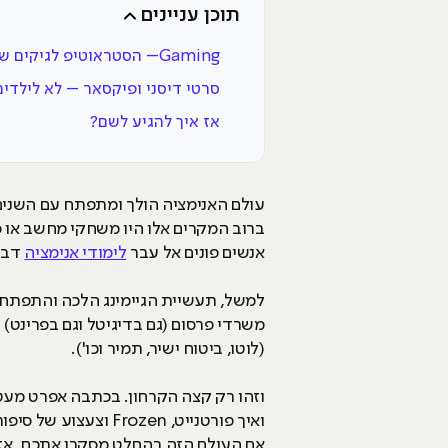
תוכן עניינים
Gaming– הסטראוטיפ לגיקים שהפך לתחביב פופולרי
סרטי דיסני ופיקסאר – לא לילדי
אז איך להגיע לשם?
עולם האנימציה הולך ומתפתח עם השנים
ברוב המקרים אלו היו משחקי מחשב או סר
אנשים פונים אל עבר
לימודי אנימציה
דבר 
למשל, תעשיית הגיימינג הלכה והתפתחה 
משרדי פרסום (גם בדיגיטל וגם בפרינט) 
(לוטו, ביטוח ישיר, תמיר וכו').
וזהו רק קצה הקרחון. בכתבה אפרט מעט
ואיך פורטנייט, Frozen וצעצוע של סיפור קשורים לכך.
אם העולם הזה בהחלט מסקרן אתכם, אז