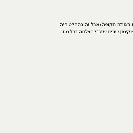
רת באותה תקופה) אבל זה בהחלט היה
 שהיו (ועדיין) ממש פופולריים כמו FIFA, GTA ואפילו משחקי פוקימון שונים שזכו להצלחה בכל מיני