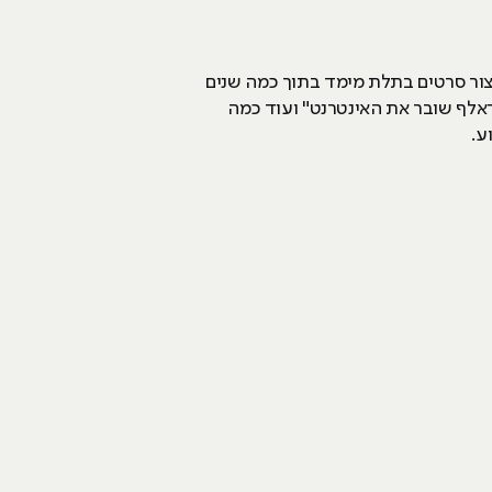
יצור סרטים בתלת מימד בתוך כמה שנים
דה, שהם אפילו מצליחים במיוחד, רק בשנה האחרונה זכינו לראות את "משפחת סופר-על 2", "ראלף שובר את האינטרנט" ועוד כמה
ע.