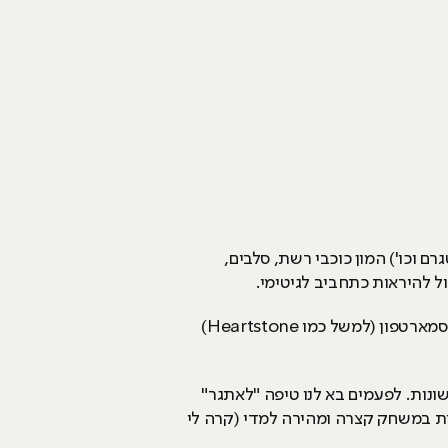
רם וכו') המון כוכבי רשת, סלבים,
ל להיראות כתחביב לגיטימי.
גם בזכות הסמארטפונים המון אנשים "הפכו" לגיימרים, מספיק שהם הכירו רק משחק אחד שהם יאהבו דרך הסמארטפון (למשל כמו Heartstone)
נות. לפעמים בא לנו טיפה "לאתגר"
ות במשחק קצרה ומהירה למדי (קרה לי