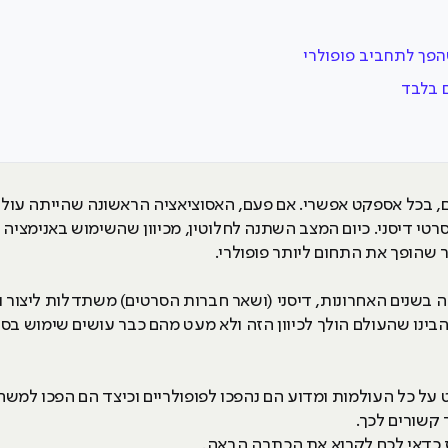
ם בלבד
, בכל אספקט אפשרי. אם פעם, האסוציאציה הראשונה שהייתה עולה
טי דיסני. כיום המצב השתנה לחלוטין, מכיוון שהשימוש באנימציה תל
שהופך את התחום ליותר פופולרי.
בשנים האחרונות, דיסני (ושאר חברות הסרטים) משתדלות ליצור ו
הבינו שהעולם הולך לכיוון הזה ולא מעט מהם כבר עושים שימוש בס
 על כל העולמות ומדוע הם נהפכו לפופולריים וכיצד הם הפכו למש
 כדאי לכם לקרוא את הכתבה הבאה.