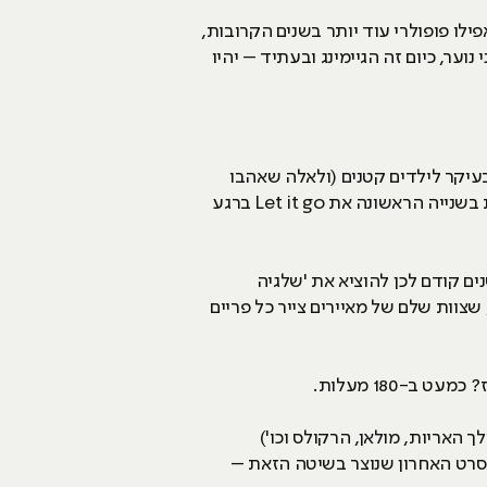
פילו פופולרי עוד יותר בשנים הקרובות,
ער, כיום זה הגיימינג ובעתיד – יהיו
ד תחילת שנות ה-2000 סרטי דיסני היו מיועדים בעיקר לילדים קטנים (ולאלה שאהבו
נוסטלגיות והמשיכו לצפות באותם סרטים שוב ושוב). אבל בשנים האחרונות, גם המבוגרים שבנינו, ידעו לזהות בשנייה הראשונה את Let it go ברגע
 נחזור אחורה קצת, איך באמת הכל התחיל מבחינת דיסני? כל זה קרה ב-1938, כשדיסני החליט 4 שנים קודם לכן להוציא את 'שלגיה
צוות שלם של מאיירים צייר כל פריים
-180 מעלות.
ך האריות, מולאן, הרקולס וכו')
הסרט האחרון שנוצר בשיטה הזאת –