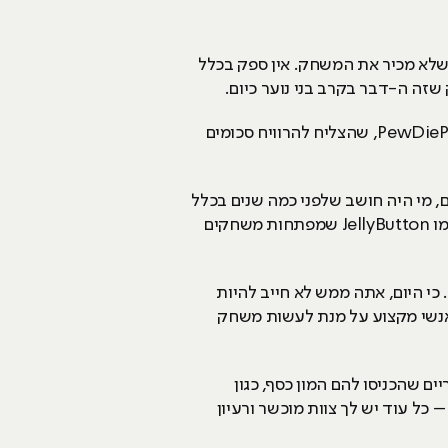
ד היום שלא מכיר את המשחק. אין ספק בכלל
זה ה-דבר בקרב בני נוער כיום.
ובלי קשר לכך, המון כוכבי יו-טיוב היום, מוכרים בזכות כך שהם גיימרים או מבקרים בעלי שם נחשב. למשל PewDiePie, שהצליח להרוויח סכומים
, מי היה חושב שלפני כמה שנים בכלל
היה ניתן לפתח פה משחקים? בעבר ישראל הייתה נחשבת אך ורק למעצמת הייטק, אבל לא חסרות חברות כמו JellyButton שמפתחות משחקים
כי היום, אתה ממש לא חייב להיות
 אנשי מקצוע על מנת לעשות משחק
 שהכניסו להם המון כסף, כגון
כותי – כל עוד יש לך צוות מוכשר ורעיון