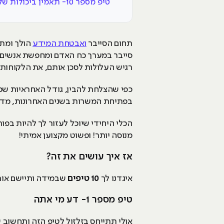
טיפ מספר 10- תאמין ביכולות שלך!
תחום הסייבר
ואבטחת המידע
הולך ומתע
סייבר במערך כח האדם ומחפשת אנשים מק
רגיש העלולות לסכן אותם, את הלקוחו
כפי שהצלחת להבין, גודל האחראיות שמ
בפתיחת המשרות בשנים האחרונות, מדדי 
הכלי היחידי שיוכל לעזור לך להיות בפו
מנוסה יותר! ופשוט מקצוען אמיתי!
אז איך עושים את זה?
איגדנו לך
10 טיפים
שבמידה ותיישם אותם
טיפ מספר 1- דע מי אתה
אולי תתייחס בזלזול לטיפ הזה ותחשוב 