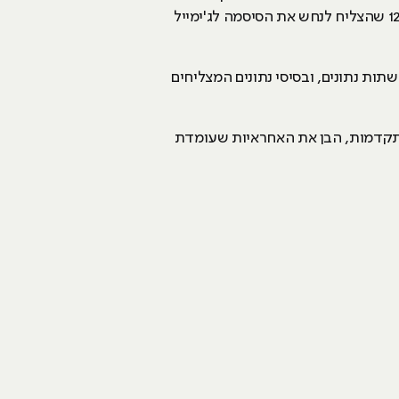
המילה האקר עברה גלגולים רבים עם הזמן. בימינו, היא מייחסת מעט מאוד כבוד למקצוע וניתנת לכל ילד בן 12 שהצליח לנחש את הסיסמה לג'ימייל
ות נתונים, ובסיסי נתונים המצליחים
התקדמות, הבן את האחראיות שעומדת