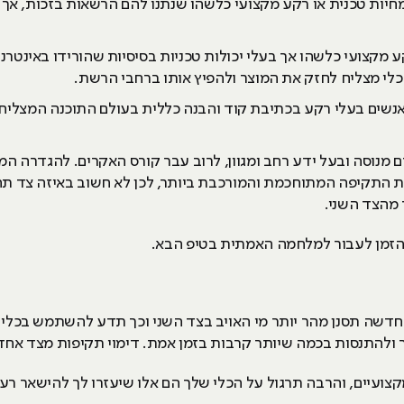
חיות טכנית או רקע מקצועי כלשהו שנתנו להם הרשאות בזכות, אך ה
 מקצועי כלשהו אך בעלי יכולות טכניות בסיסיות שהורידו באינטרנט
לי מצליח לחזק את המוצר ולהפיץ אותו ברחבי הרשת.
נשים בעלי רקע בכתיבת קוד והבנה כללית בעולם התוכנה המצלי
 מנוסה ובעל ידע רחב ומגוון, לרוב עבר קורס האקרים. להגדרה ה
בצע את התקיפה המתוחכמת והמורכבת ביותר, לכן לא חשוב באיזה צד ת
ר מהצד השני.
ה הזמן לעבור למלחמה האמתית בטיפ הבא.
חדשה תסנן מהר יותר מי האויב בצד השני וכך תדע להשתמש בכלי 
להתנסות בכמה שיותר קרבות בזמן אמת. דימוי תקיפות מצד אחד, ו
ועיים, והרבה תרגול על הכלי שלך הם אלו שיעזרו לך להישאר רענן