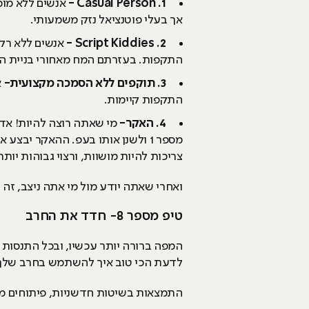
1. Casual Person -
אנשים ללא מומ
אך בעלי פוטנציאל נזק משמעותי.
2. Script Kiddies -
אנשים ללא רקע
התקפות. בעזרתם המח מאחורי בניית הכ
3. תוקפים ללא הסמכה מקצועית-
א
התקפות קיימות.
4. האקר-
מי שאתה רוצה להיות! אדם
מספר 1 ולשנן אותו בעפ. ההאקר י
צריכות להיות מושוות, ורצוי גבוהות יות
ואחרי שאתה יודע מול מי אתה ניצב, ז
טיפ מספר 8- חדד את החרב
המפה ברורה יותר עכשיו, ובכל התנסות 
לדעת הכי טוב איך להשתמש בחרב שלך ו
התמצאות בשיטות חדשניות, פיתוחים מקצ