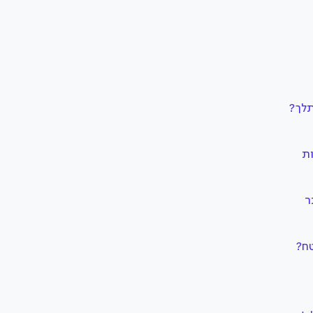
תלך?
טח?