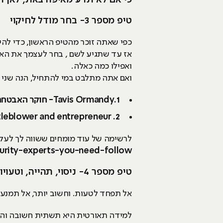
כי אם לא תדע מאיפה באת, לאן ת
טיפ מספר 3- בחר מודל לחיקוי
כפי שאתה זוכר מהטיפ הראשון, כדי להיו
אז עד שתגיע לשם , בחר לעצמך את האד
ואפילו כמה כאלה.
ואם אתה מתלבט במי להתחיל, הנה שני א
1.Tavis Ormandy- חוקר האבטחה הבכיר של גוגל
2. Samy Kamkar - an American privacy and security researcher, computer hacker, whistleblower and entrepreneur
לרשימה של עוד מומחים ששווה לך לעקו
urity-experts-you-need-follow
טיפ מספר 4- ניסוי, תהייה, וטעויות
אל תפחד לטעות. וחשוב יותר, אל תמנע
למידה תאורטית היא תשתית חשובה והכר