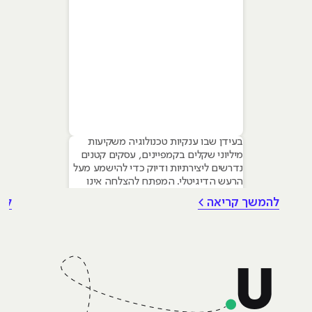
בעידן שבו ענקיות טכנולוגיה משקיעות
מיליוני שקלים בקמפיינים, עסקים קטנים
נדרשים ליצירתיות ודיוק כדי להישמע מעל
הרעש הדיגיטלי. המפתח להצלחה אינו
טמון בגודל התקציב, אלא ביכולת לשלב
להמשך קריאה >
לה
עקרונות של שיווק דיגיטלי לעסקים קטנים
– שילוב חכם של טכנולוגיה, דאטה וכלי AI
גנרטיביים שחוסכים זמן ומשאבים יקרים.
מאמר זה מיועד לבעלי עסקים ומשווקים
בתחילת דרכם המעוניינים