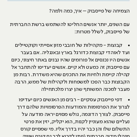
הצמיחה של פייסבוק – איך, כמה ולמה?
עם השנים, יותר אנשים החליטו להשתמש ברשת החברתית
של פייסבוק, לשלל מטרות:
קבוצות - מקהילות של חובבי מזון אסייתי וקוקטיילים
ועד לאוהדי קבוצות כדורגל בארץ ובאנגליה. אם בעבר
אנשים היו נכנסים אל פורומים שהיו נבנים באתר חיצוני, כיום
עם פייסבוק זה כמעט ולא קיים. אנשים יעדיפו להתחבר אל
קהילה קיימת ולחיות את התכנים שהיא משדרת. רבות מן
הקבוצות כבר הפכו למשפחות ולקהילות של ממש, הרבה
מעבר למכנה המשותף שהן יצרו מלכתחילה
דפי פייסבוק עסקיים - רבים מן האנשים כיום יעדיפו
לצרוך את הפרסומות והמודעות הפרסומויות שלהם דרך
פייסבוק. לצורך הדוגמה, גולש מסוים יראה מודעה על
נעליים שהוא מעוניין לקנות, הוא יקליק, יזין את פרטי
התשלום שלו והן כבר יהיו בדרך אליו. מי שמסיים קורס
מנהלי מדיה חברתית (ניתן לקרוא לכך גם קורס שיווק