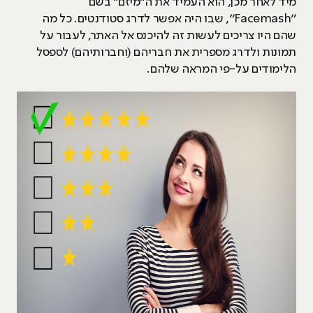
מיד לאחר מכן, הוא העמיד את ה"מיזם" בשם
“Facemash”, שבו היה אפשר לדרג סטודנטים. כל מה
שהם היו צריכים לעשות זה להיכנס אל האתר, לעבור על
תמונות ולדרג מספרית את חבריהם (וחברותיהם) לספסל
הלימודים על-פי המראה שלהם.