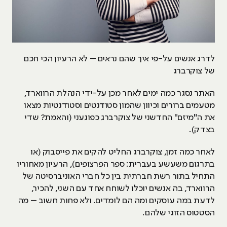
לדרג אנשים על-פי איך שהם נראים – לא הרעיון הכי חכם
של צוקרברג
האתר נסגר כמה ימים לאחר מכן על-ידי הנהלת הרווארד,
מטעמים ברורים וכיוון שהמון סטודנטים וסטודנטיות מצאו
את ה"מיזם" החדשני של צוקרברג כפוגעני (והאמת? שדי
בצדק).
לאחר כמה זמן, צוקרברג החליט להקים את פייסבוק (או
בתרגום משעשע בעברית: ספר הפרצופים), הרעיון מאחוריו
התחיל בתור רשת חברתית בין כל חברי האוניברסיטה של
הרווארד, בה אנשים יוכלו לשוחח אחד עם השני, להכיר,
לדעת במה עוסקים ומה הם לומדים. ולא פחות חשוב – מה
הסטטוס הזוגי שלהם.