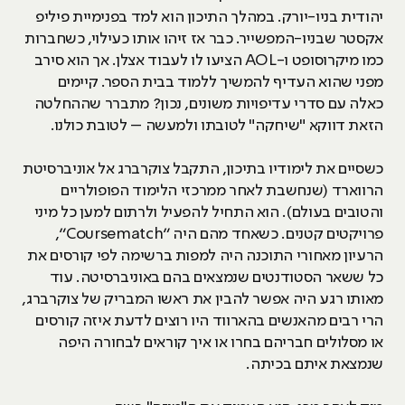
יהודית בניו-יורק. במהלך התיכון הוא למד בפנימיית פיליפ
אקסטר שבניו-המפשייר. כבר אז זיהו אותו כעילוי, כשחברות
כמו מיקרוסופט ו-AOL הציעו לו לעבוד אצלן. אך הוא סירב
מפני שהוא העדיף להמשיך ללמוד בבית הספר. קיימים
כאלה עם סדרי עדיפויות משונים, נכון? מתברר שההחלטה
הזאת דווקא "שיחקה" לטובתו ולמעשה – לטובת כולנו.
כשסיים את לימודיו בתיכון, התקבל צוקרברג אל אוניברסיטת
הרווארד (שנחשבת לאחר ממרכזי הלימוד הפופולריים
והטובים בעולם). הוא התחיל להפעיל ולרתום למען כל מיני
פרויקטים קטנים. כשאחד מהם היה “Coursematch”,
הרעיון מאחורי התוכנה היה למפות ברשימה לפי קורסים את
כל ששאר הסטודנטים שנמצאים בהם באוניברסיטה. עוד
מאותו רגע היה אפשר להבין את ראשו המבריק של צוקרברג,
הרי רבים מהאנשים בהארווד היו רוצים לדעת איזה קורסים
או מסלולים חבריהם בחרו או איך קוראים לבחורה היפה
שנמצאת איתם בכיתה.