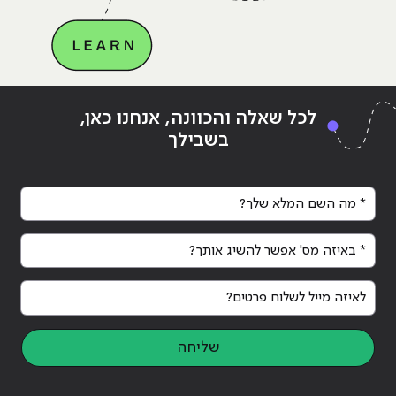
Continue reading
"פייסבוק ואינסטגרם – עדיין העתיד
ing
לכל שאלה והכוונה, אנחנו כאן,
של עולם הניו מדיה?"
של 
בשבילך
* מה השם המלא שלך?
* באיזה מס' אפשר להשיג אותך?
לאיזה מייל לשלוח פרטים?
שליחה