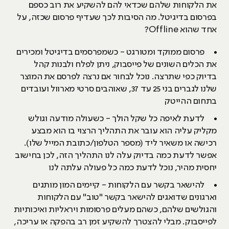
את הלקוחות שלהם שכדאי להם להשקיע את רוב כספם
בפרסום בדיגיטל. מה הסיבות לכך שעדיף פרסום שכזה, על
אחד שהוא Offline?
פרסום ממוקד ומטורגט - כשמפרסמים בדיגיטל ומכירים
את הכלים השונים של פייסבוק, ניתן לפלח ולבנות קהל
בדיוק כפי שתרצה. נוכל לבחור אם נרצה לפרסם את המוצר
שלנו לגברים בני 25 עד 37, שאוהבים סרטי מארוול ועובדים
בתחום ההייטק
לדעת לאיפה כל שקל הולך - כשעולה מודעה וגולש
מקליק עליה הוא עובר את התהליך הרצוי בו הוא מבצע
רכישה או משאיר ליד (מספר הטלפון/כתובת המייל שלו).
אפשר לדעת כמה בדיוק עלה לנו התהליך הזה, לכן בחישוב
יחסית מהיר, נוכל לדעת כמה כל פעולה עלתה לנו
להישאר בקשר עם הלקוחות - קיימים המון מותגים
וארגונים שדואגים להישאר בקשר "טוב" עם הלקוחות
והגולשים שלהם, כשהם מעלים פרסומות ויראליות ואיכותיות
לפייסבוק. מבלי להצטרך להשקיע זמן רב בהפקה או עריכה,