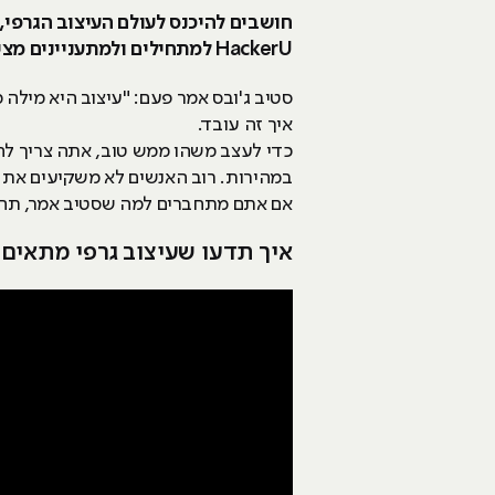
חושבים להיכנס לעולם העיצוב הגרפי,
HackerU למתחילים ולמתעניינים מציג לכם תשובות ל-9 שאלות נפוצות + 38 מושגים שחייבים להכיר.
סטיב ג'ובס אמר פעם: "עיצוב היא מילה 
איך זה עובד.
כדי לעצב משהו ממש טוב, אתה צריך להבי
במהירות. רוב האנשים לא משקיעים את 
אם אתם מתחברים למה שסטיב אמר, תחו
איך תדעו שעיצוב גרפי מתאים 