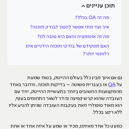
תוכן עניינים
מה זה QA בכלל?
איך ועד מתי אפשר להפוך לבודק תוכנה?
מה זה אוטומציה והאם היא טובה לנו?
האם תפקידם של בודקי תוכנה הידניים אינו
רלוונטי יותר?
גם אם אינך מבין כלל בעולם ההייטק, בטוח שמעת
על
QA
או בעברית פשוטה – בדיקות תוכנה. מדובר באחד
מהמקצועות החשובים ביותר בתעשיית ההייטק, יחד עם
העובדה שהוא קרש קפיצה נהדר לשאר התחומים בענף,
הוא מאוד פופולרי וזאת בעקבות העובדה שניתן להגיע אליו
ללא רקע בכלל.
כמעט כל אחד מאיתנו, מכיר או שמע על איזה אחד או אחת