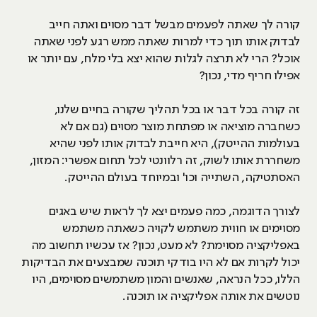
קורה לך שאתה לפעמים מבשל דבר מסוים ואתה חייב
לבדוק אותו תוך כדי למרות שאתה ממש רגע לפני שאתה
אוכל? הרי לא תרצה לגלות שהוא יצא בלי מלח, עם יותר או
אפילו חריף מדי, נכון?
זה קורה בכל דבר או בכל תהליך שקורה בחיים שלנו,
כשחברה מוציאה או מפתחת מוצר מסוים (גם אם לא
בעולמות ההייטק), היא חייבת לבדוק אותו לפני שהיא
משחררת אותו לשוק, זה רלוונטי לכל תחום אפשרי: המזון,
האסתטיקה, השתייה וכו' ובמיוחד בעולם ההייטק.
לצורך הדוגמה, כמה פעמים יצא לך לראות שיש באגים
מסוימים או חווית משתמש לקויה כשאתה משתמש
באפליקציה מסוימת? לא מעט, נכון? אז עכשיו תחשוב מה
יכול לקרות אם לא היו בודקי תוכנה שמבצעים את הבדיקות
הללו, ככל הנראה, שאנשים והמון משתמשים מסוימים, היו
נוטשים את אותה אפליקציה או תוכנה.