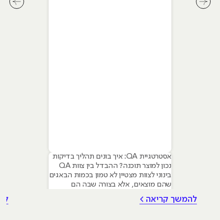
לחץ לשיקופית קודמת בסליידר מאמרים
לחץ ל
אסטרטגיית QA: איך בונים תהליך בדיקות
נכון למוצר תוכנה? ההבדל בין צוות QA
בינוני לצוות מצטיין לא טמון בכמות הבאגים
שהם מוצאים, אלא בצורה שבה הם
מנהלים את התהליך. אסטרטגיית בדיקות
להמשך קריאה >
לה
(QA Strategy) היא המצפן שמכוון את
הפרויקט: היא מגדירה לא רק מה בודקים,