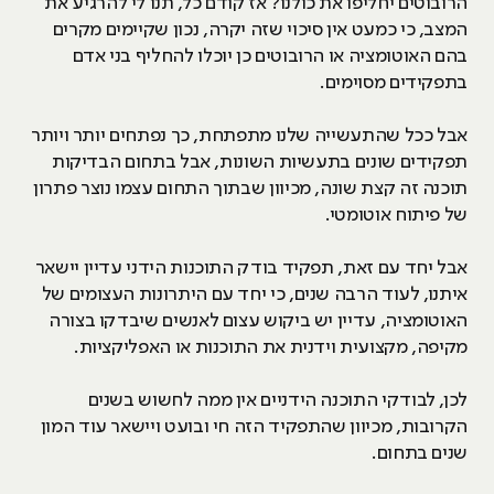
הרובוטים יחליפו את כולנו? אז קודם כל, תנו לי להרגיע את
המצב, כי כמעט אין סיכוי שזה יקרה, נכון שקיימים מקרים
בהם האוטומציה או הרובוטים כן יוכלו להחליף בני אדם
בתפקידים מסוימים.
אבל ככל שהתעשייה שלנו מתפתחת, כך נפתחים יותר ויותר
תפקידים שונים בתעשיות השונות, אבל בתחום הבדיקות
תוכנה זה קצת שונה, מכיוון שבתוך התחום עצמו נוצר פתרון
של פיתוח אוטומטי.
אבל יחד עם זאת, תפקיד בודק התוכנות הידני עדיין יישאר
איתנו, לעוד הרבה שנים, כי יחד עם היתרונות העצומים של
האוטומציה, עדיין יש ביקוש עצום לאנשים שיבדקו בצורה
מקיפה, מקצועית וידנית את התוכנות או האפליקציות.
לכן, לבודקי התוכנה הידניים אין ממה לחשוש בשנים
הקרובות, מכיוון שהתפקיד הזה חי ובועט ויישאר עוד המון
שנים בתחום.